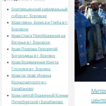
Благовещенский кафедральный
собор в г. Боровске
Храм свв.кн. Бориса и Глеба в г.
Боровске
Храм Спаса Преображения на
Взгорье в г. Боровске
Храм Покрова Пресвятой
Богородицы в г. Боровск
Храм Воздвижения Креста
Господня в г. Боровск
Храм св. прав. Иоанна
Кронштадтского в г.
Балабаново
Митро
Храм святой блаженной Ксении
центр
Петербургской г.Балабаново