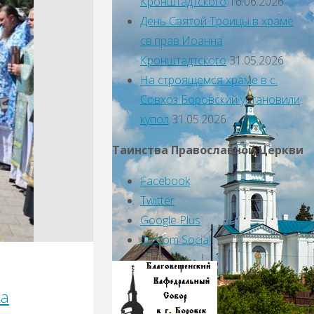
Кронштадтского
16.06.2026
День Святой Троицы в храме
св.прав.Иоанна
Кронштадтского
31.05.2026
На строящемся храме в с.
Совхоз Боровский установили
купол
31.05.2026
Таинства Православной Церкви
Facebook
Twitter
Google Plus
Custom Social
ка