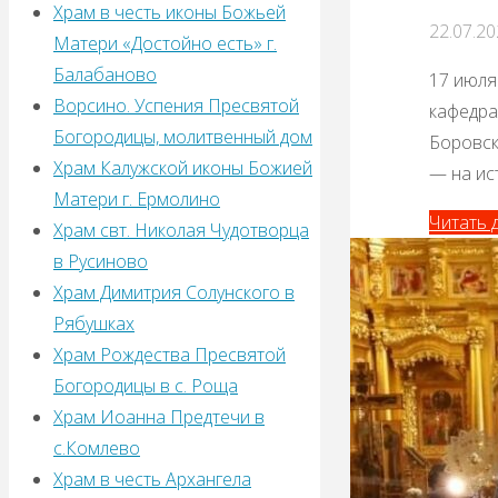
Храм в честь иконы Божьей
22.07.2
Матери «Достойно есть» г.
Балабаново
17 июля
Ворсино. Успения Пресвятой
кафедра
Богородицы, молитвенный дом
Боровск
Храм Калужской иконы Божией
— на ис
Матери г. Ермолино
Читать д
Храм свт. Николая Чудотворца
в Русиново
Храм Димитрия Солунского в
Рябушках
Храм Рождества Пресвятой
Богородицы в с. Роща
Храм Иоанна Предтечи в
с.Комлево
Храм в честь Архангела