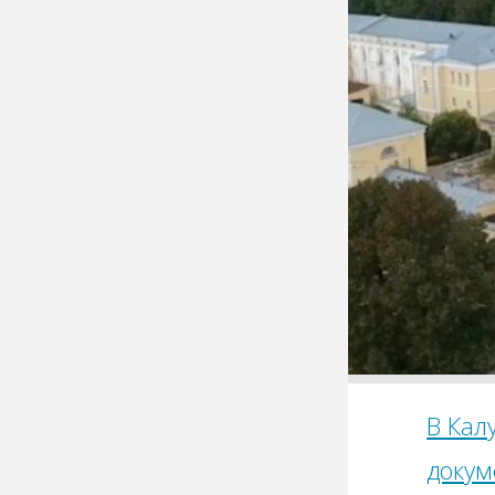
В Кал
докум