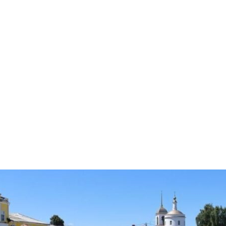
026
22.07.2026
Комментарии (0)
 2026 года митрополит Калужский и Боровский Климент со
 перед Калужской иконой Божией Матери и иконой
еников и исповедников, в земле Калужской просиявших, в 
ождества …
алее..