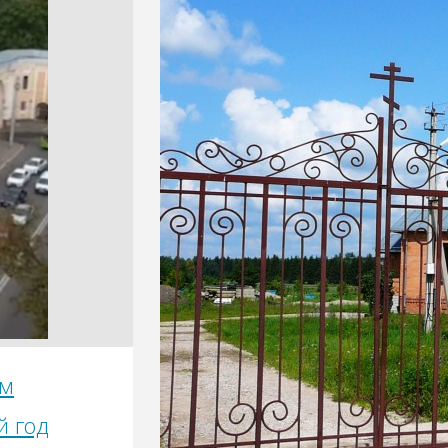
ем
й год