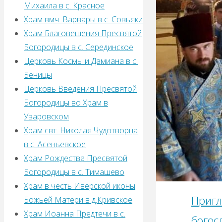
Михаила в с. Красное
Храм вмч. Варвары в с. Совьяки
Храм Благовещения Пресвятой
Богородицы в с. Серединское
Церковь Космы и Дамиана в с.
Беницы
Церковь Введения Пресвятой
Богородицы во Храм в
Уваровском
Храм свт. Николая Чудотворца
в с. Асеньевское
Храм Рождества Пресвятой
Богородицы в с. Тимашево
Храм в честь Иверской иконы
Пригл
Божьей Матери в д.Кривское
Храм Иоанна Предтечи в с.
богос