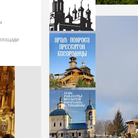
Храм_Роща-04
м
 площади