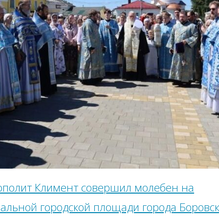
полит Климент совершил молебен на
альной городской площади города Боровс