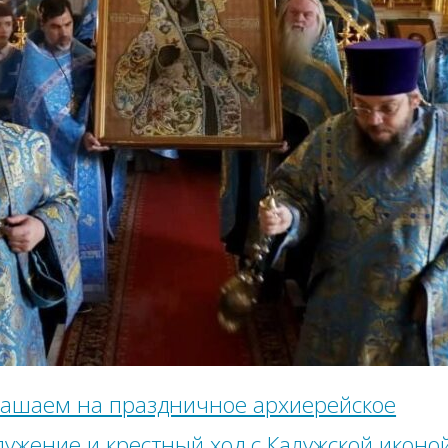
ашаем на праздничное архиерейское
лужение и крестный ход с Калужской иконо