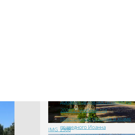
22.07.2026
Митрополит Климент совершил
вершил
молебен на центральной
городской площади города
храме в
Боровска
22.07.2026
Приглашаем на праздничное
архиерейское богослужение и
крестный ход с Калужской
иконой Божией Матери.
08.07.2026
В Калужской духовной
семинарии проходит прием
документов для поступления на
2026/27 учебный год
22.06.2026
Престольный праздник в храме
праведного Иоанна
IMG_2308