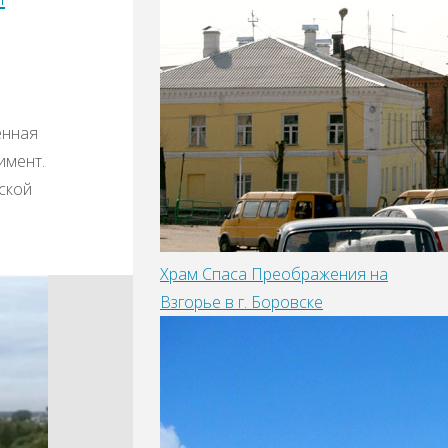
енная
имент.
ской
Храм Спаса Преображения на
Взгорье в г. Боровске