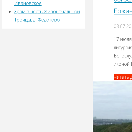
Ивановское
Божие
Храм в честь Живоначальной
Троицы, д. Федотово
08.07.2
17 июля
литурги
Богослу
иконой 
Читать д