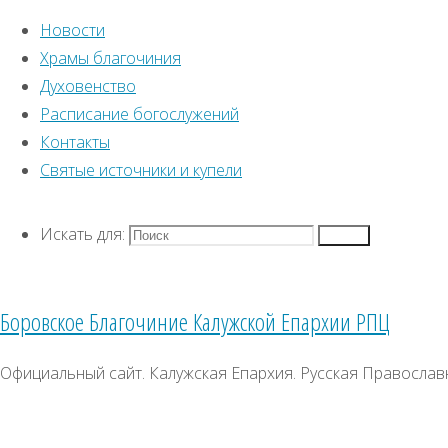
Новости
Храмы благочиния
Духовенство
Расписание богослужений
Контакты
Искать для:
This text can be chang
Святые источники и купели
Lorem ipsum
dolor s
Поиск
6 августа 2026
Перейти к верхней п
24 июля 2026 (по ст.ст.)
Искать для:
Поиск
Войти
Четверг
Регистрация
Седмица 10-я по Пятидесятнице
Православный кален
Боровское Благочиние Калужской Епархии РПЦ
В-Православии.рф
Официальный сайт. Калужская Епархия. Русская Православ