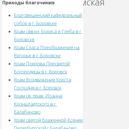
«Вифлеемская
Приходы благочиния
Благовещенский кафедральный
звезда».
собор в г. Боровске
Храм свв.кн. Бориса и Глеба в г.
14.01.2026
Боровске
14.01.2026
Храм Спаса Преображения на
Взгорье в г. Боровске
Собравшихся
Храм Покрова Пресвятой
зрителей
Богородицы в г. Боровск
и
Храм Воздвижения Креста
участников
Господня в г. Боровск
приветствовали
Храм св. прав. Иоанна
Благочинный
Кронштадтского в г.
1-
Балабаново
го
Храм святой блаженной Ксении
Боровского
Петербургской г.Балабаново