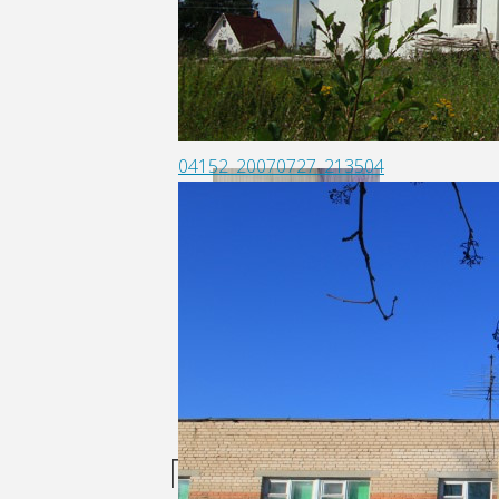
04152_20070727_213504
Поделиться: