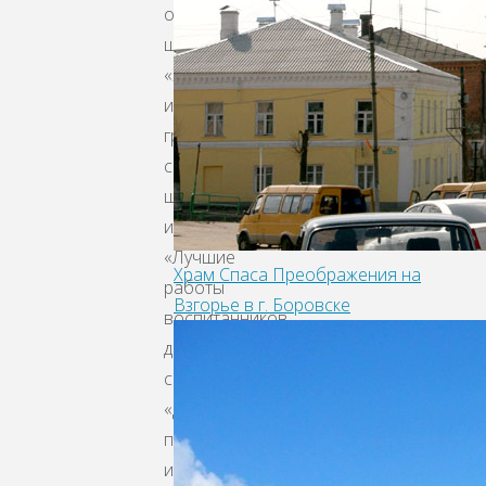
общеобразовательных
школ»,
«Живопись
и
графика
среди
школ
искусств»,
«Лучшие
Храм Спаса Преображения на
работы
Взгорье в г. Боровске
воспитанников
детских
садов»,
«Декоративно-
прикладное
искусство