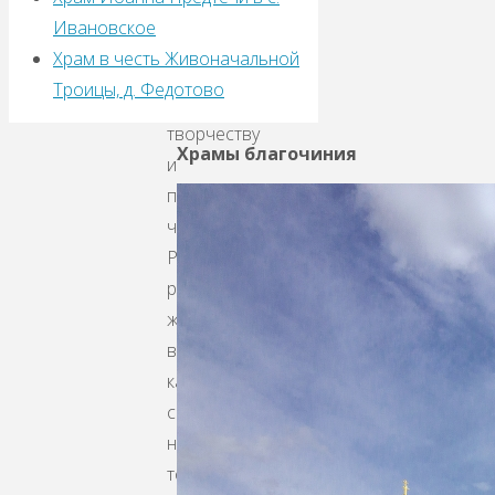
трудолюбие
Ивановское
и
Храм в честь Живоначальной
любовь
Троицы, д. Федотово
к
творчеству
Храмы благочиния
и
пожелали,
чтобы
Рождественская
радость
жила
в
каждом
сердце
не
только