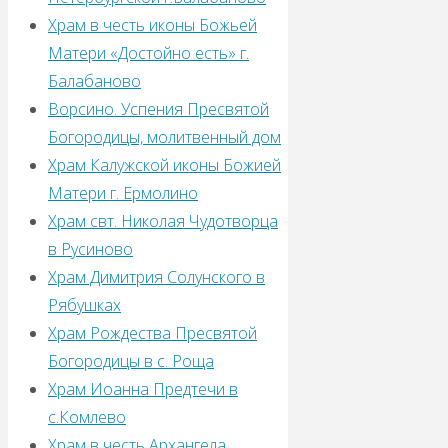
округа
Храм в честь иконы Божьей
протоиерей
Матери «Достойно есть» г.
Игорь
Балабаново
Павлов,
Ворсино. Успения Пресвятой
Гераськин
Богородицы, молитвенный дом
Алексей
Храм Калужской иконы Божией
Васильевич
Матери г. Ермолино
заведующий
Храм свт. Николая Чудотворца
отделом
в Русиново
образования
Храм Димитрия Солунского в
и
Рябушках
Мурашова
Храм Рождества Пресвятой
Елена
Богородицы в с. Роща
Юрьевна
Храм Иоанна Предтечи в
заведующая
с.Комлево
информационно-
Храм в честь Архангела