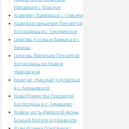
методическим
Михаила в с. Красное
кабинетом
Храм вмч. Варвары в с. Совьяки
отдела
Храм Благовещения Пресвятой
образования,
Богородицы в с. Серединское
Боровского
Церковь Космы и Дамиана в с.
района.
Беницы
Они
Церковь Введения Пресвятой
поздравили
Богородицы во Храм в
всех
Уваровском
с
Храм свт. Николая Чудотворца
Рождеством
в с. Асеньевское
Христовым,
Храм Рождества Пресвятой
поблагодарили
Богородицы в с. Тимашево
участников
Храм в честь Иверской иконы
фестиваля
Божьей Матери в д.Кривское
за
Храм Иоанна Предтечи в с.