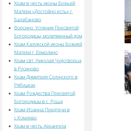
Храм в честь иконы Божьей
Матери «Достойно есть» г.
Балабаново
Ворсино. Успения Пресвятой
Богородицы, молитвенный дом
Храм Калужской иконы Божией
Матери г. Ермолино
Храм свт. Николая Чудотворца
в Русиново
Храм Димитрия Солунского в
Рябушках
Храм Рождества Пресвятой
Богородицы в с. Роща
Храм Иоанна Предтечи в
с.Комлево
Храм в честь Архангела