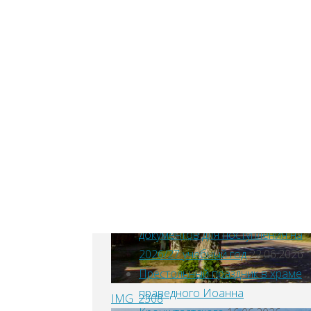
22.07.2026
Митрополит Климент совершил
молебен на центральной
городской площади города
Боровска
22.07.2026
ь
Приглашаем на праздничное
м
архиерейское богослужение и
ц Игорь
крестный ход с Калужской
таринные
иконой Божией Матери.
книги.
08.07.2026
В Калужской духовной
семинарии проходит прием
для
документов для поступления на
2026/27 учебный год
22.06.2026
Престольный праздник в храме
праведного Иоанна
IMG_2308