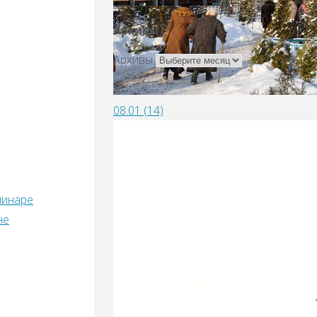
Архивы
Архивы
08.01 (14)
минаре
не