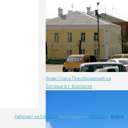
Храм Спаса Преображения на
Взгорье в г. Боровске
Работает на Prihod.ru
при поддержке
ORTOX.RU
[
Войти
]