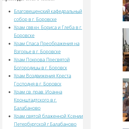
Благовещенский кафедральный
собор в г. Боровске
Храм свв.кн. Бориса и Глеба в г.
Боровске
Храм Спаса Преображения на
Взгорье в г. Боровске
Храм Покрова Пресвятой
Богородицы в г. Боровск
Храм Воздвижения Креста
Господня в г. Боровск
Храм св. прав. Иоанна
Кронштадтского в г.
Балабаново
Храм святой блаженной Ксении
Петербургской г.Балабаново