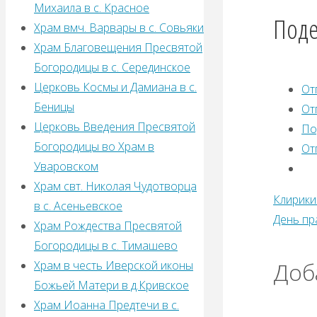
Михаила в с. Красное
Поде
Храм вмч. Варвары в с. Совьяки
Храм Благовещения Пресвятой
Богородицы в с. Серединское
Церковь Космы и Дамиана в с.
От
Беницы
От
Церковь Введения Пресвятой
По
Богородицы во Храм в
От
Уваровском
Храм свт. Николая Чудотворца
Клирики
в с. Асеньевское
День пр
Храм Рождества Пресвятой
Богородицы в с. Тимашево
Доб
Храм в честь Иверской иконы
Божьей Матери в д.Кривское
Храм Иоанна Предтечи в с.