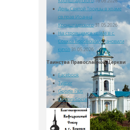
Кронштадтского
16.06.2026
День Святой Троицы в храме
св.прав.Иоанна
Кронштадтского
31.05.2026
На строящемся храме в с.
Совхоз Боровский установили
купол
31.05.2026
Таинства Православной Церкви
Facebook
Twitter
Google Plus
Custom Social