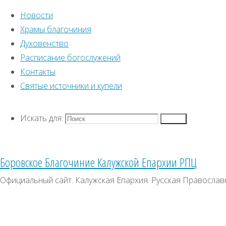
Новости
Храмы благочиния
Духовенство
Расписание богослужений
Контакты
Искать для:
This text can be chang
Главная
Святые источники и купели
Lorem ipsum
школы 
dolor s
Поиск
7 августа 2026
Перейти к верхней п
25 июля 2026 (по ст.ст.)
Искать для:
Поиск
Войти
Пятница
Регистрация
Седмица 10-я по Пятидесятнице
Православный кален
Успение праведной Анны, матери
Боровское Благочиние Калужской Епархии РПЦ
В-Православии.рф
Пресвятой Богородицы
Официальный сайт. Калужская Епархия. Русская Православ