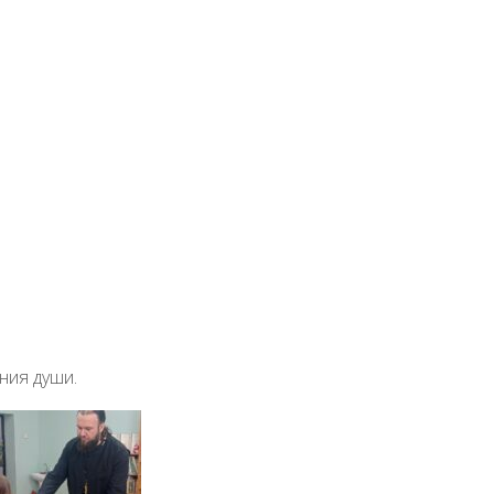
ловым
026
15.03.2026
а в библиотеке школы номер 1 города Боровска состоялас
 учащихся с благочинным Боровского района протоиерее
Павловым, приуроченная ко дню православной книги. Оте
ал учащимся о начале книгопечатания в России, показал с
 разных веков и дал ребятам самим посмотреть старинные 
ети узнали о деятельности издательского совета Русской
авной Церкви и в форме диалога обсудили отношение к
ции в современном мире и необходимость хороших книг 
ния души.